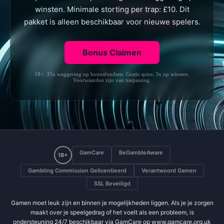
winsten. Minimale storting per trap: £10. Dit
pakket is alleen beschikbaar voor nieuwe spelers.
Bonus Claimen
18+. 35x waggering op bonusfondsen. Gratis spins: 3x op winsten.
Voorwaarden zijn van toepassing.
GamCare
BeGambleAware
18+
Gambling Commission Gelicentieerd
Verantwoord Gamen
SSL Beveiligd
Gamen moet leuk zijn en binnen je mogelijkheden liggen. Als je je zorgen
maakt over je speelgedrag of het voelt als een probleem, is
ondersteuning 24/7 beschikbaar via GamCare op www.gamcare.org.uk