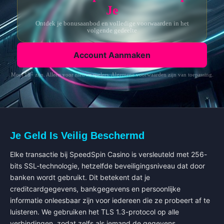
Je
Ontdek je bonusaanbod en volledige voorwaarden in het
volgende gedeelte
Account Aanmaken
Moet 18+ zijn. Alleen voor nieuwe spelers. Algemene voorwaarden zijn van toepassing.
Je Geld Is Veilig Beschermd
Elke transactie bij SpeedSpin Casino is versleuteld met 256-
bits SSL-technologie, hetzelfde beveiligingsniveau dat door
banken wordt gebruikt. Dit betekent dat je
creditcardgegevens, bankgegevens en persoonlijke
informatie onleesbaar zijn voor iedereen die ze probeert af te
luisteren. We gebruiken het TLS 1.3-protocol op alle
verbindingen, zodat zelfs als iemand de gegevens