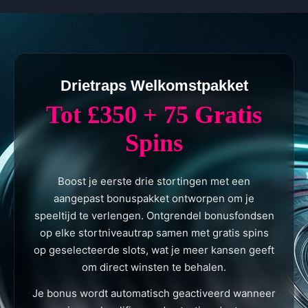
Drietraps Welkomstpakket
Tot £350 + 75 Gratis
Spins
Boost je eerste drie stortingen met een
aangepast bonuspakket ontworpen om je
speeltijd te verlengen. Ontgrendel bonusfondsen
op elke stortniveautrap samen met gratis spins
op geselecteerde slots, wat je meer kansen geeft
om direct winsten te behalen.
Je bonus wordt automatisch geactiveerd wanneer