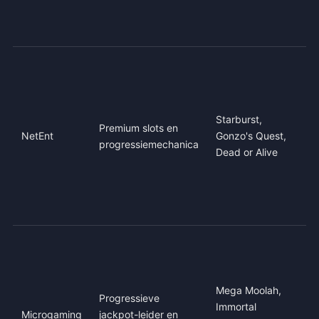
g
m
P
s
b
b
Starburst,
Premium slots en
s
NetEnt
Gonzo's Quest,
progressiemechanica
h
Dead or Alive
s
E
E
m
T
g
n
Mega Moolah,
g
Progressieve
Immortal
v
Microgaming
jackpot-leider en