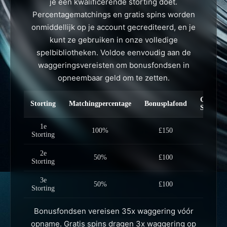
je een kwalificerende storting doet.
Percentagematchings en gratis spins worden
onmiddellijk op je account gecrediteerd, en je
kunt ze gebruiken in onze volledige
spelbibliotheken. Voldoe eenvoudig aan de
waggeringsvereisten om bonusfondsen in
opneembaar geld om te zetten.
Gratis
Storting
Matchingpercentage
Bonusplafond
Spins
1e
100%
£150
25
Storting
2e
50%
£100
25
Storting
3e
50%
£100
25
Storting
Bonusfondsen vereisen 35x waggering vóór
opname. Gratis spins dragen 3x waggering op