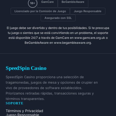
GamCare
BeGambleAware
18+
Licenciado por la Comisión de Juego
Juego Responsable
Asegurado con SSL
El juego debe ser divertido y dentro de tus posibilidades. Si te preocupa
tu juego o sientes que se está convirtiendo en un problema, el soporte
está disponible 24/7 a través de GamCare en www.gamcare.org.uk o
BeGambleAware en www.begambleaware.org.
SpeedSpin Casino
SpeedSpin Casino proporciona una selección de
tragamonedas, juegos de mesa y opciones de crupier en
vivo de proveedores de software establecidos.
Priorizamos retiradas rápidas, transacciones seguras y
términos transparentes.
SOPORTE
Términos y Privacidad
Juego Responsable