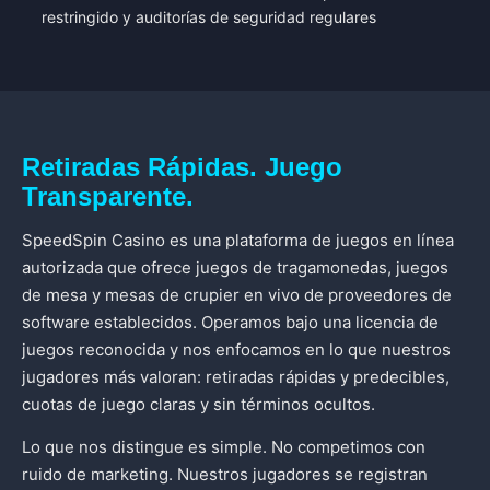
restringido y auditorías de seguridad regulares
Retiradas Rápidas. Juego
Transparente.
SpeedSpin Casino es una plataforma de juegos en línea
autorizada que ofrece juegos de tragamonedas, juegos
de mesa y mesas de crupier en vivo de proveedores de
software establecidos. Operamos bajo una licencia de
juegos reconocida y nos enfocamos en lo que nuestros
jugadores más valoran: retiradas rápidas y predecibles,
cuotas de juego claras y sin términos ocultos.
Lo que nos distingue es simple. No competimos con
ruido de marketing. Nuestros jugadores se registran