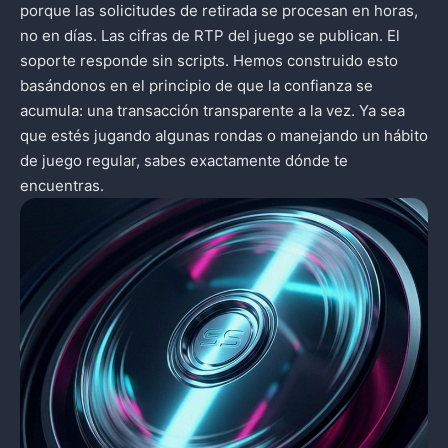
porque las solicitudes de retirada se procesan en horas,
no en días. Las cifras de RTP del juego se publican. El
soporte responde sin scripts. Hemos construido esto
basándonos en el principio de que la confianza se
acumula: una transacción transparente a la vez. Ya sea
que estés jugando algunas rondas o manejando un hábito
de juego regular, sabes exactamente dónde te
encuentras.