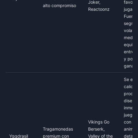
Joker,
favorit
alto compromiso
Reactoonz
jugado
Fuerte 
segme
volatil
media 
equilib
entret
y pote
gananc
Se enf
calida
produc
diseño
inmers
juegos
Vikings Go
con
Tragamonedas
Berserk,
animac
Yggdrasil
premium con
Valley of the
detall