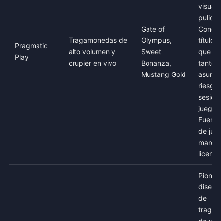
visual
pulidos
Gate of
Conoci
Tragamonedas de
Olympus,
títulos 
Pragmatic
alto volumen y
Sweet
que at
Play
crupier en vivo
Bonanza,
tanto a
Mustang Gold
asumid
riesgo
sesion
juego 
Fuerte
de jue
marca
licenci
Pionero
diseño
de
traga
de vid