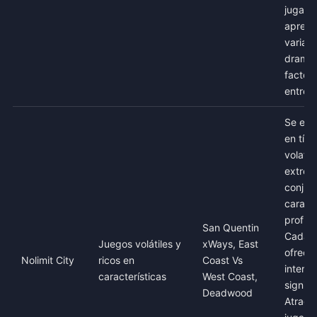
jugado
aprecia
varian
dramát
factor
entret
Se esp
en títu
volatil
extrem
conjun
caracte
profun
San Quentin
Cada g
Juegos volátiles y
xWays, East
ofrece
Nolimit City
ricos en
Coast Vs
interac
características
West Coast,
signifi
Deadwood
Atrae 