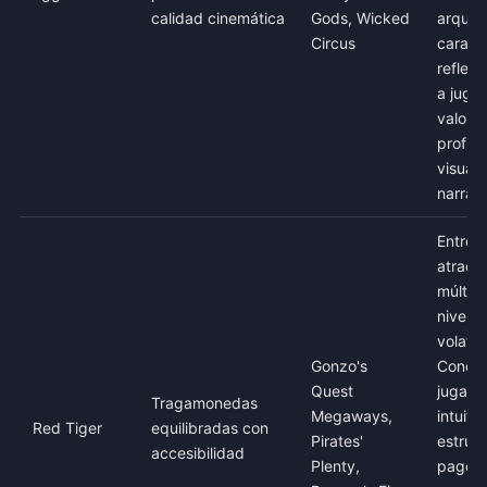
calidad cinemática
Gods, Wicked
arquit
Circus
caracte
reflexi
a juga
valoran
profun
visual 
narrati
Entrega
atracti
múltipl
nivele
volatil
Gonzo's
Conoci
Quest
jugabil
Tragamonedas
Megaways,
intuitiv
Red Tiger
equilibradas con
Pirates'
estruc
accesibilidad
Plenty,
pago