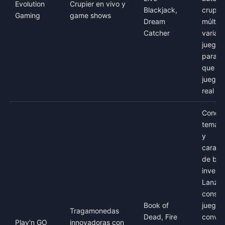
Evolution
Crupier en vivo y
Blackjack,
crupier
Gaming
game shows
Dream
múltipl
Catcher
varian
juego. 
para j
que d
juego 
real y 
Conoci
temas 
y
caracte
de bon
inventi
Lanza
consta
Book of
juegos
Tragamonedas
Dead, Fire
convie
Play'n GO
innovadoras con