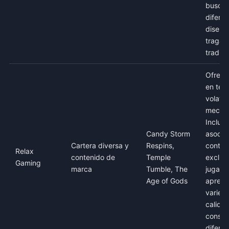
buscan
diferen
diseño
traga
tradici
Ofrece
en tem
volatil
mecáni
Incluy
Candy Storm
asocia
Cartera diversa y
Respins,
conten
Relax
contenido de
Temple
exclusi
Gaming
marca
Tumble, The
jugado
Age of Gods
aprecia
varieda
calida
consis
difere