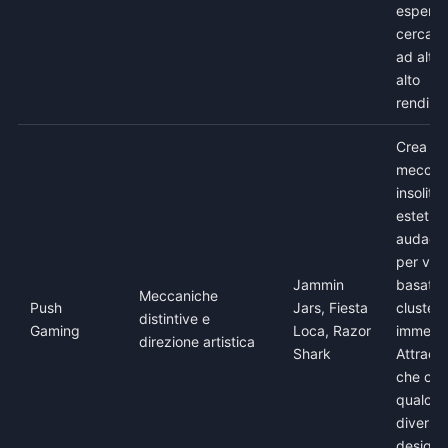
esperti
cercano
ad alto 
alto
rendime
Crea gi
meccan
insolite 
estetic
audaci.
per vinc
Jammin
basate 
Meccaniche
Push
Jars, Fiesta
cluster 
distintive e
Gaming
Loca, Razor
immersiv
direzione artistica
Shark
Attrae g
che cer
qualcos
diverso
design