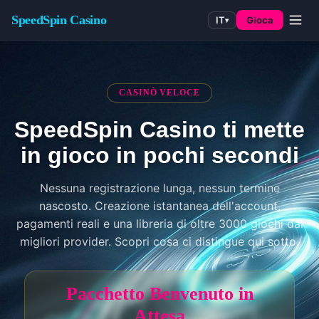
SpeedSpin Casino
IT
Gioca
▾
CASINÒ VELOCE
SpeedSpin Casino ti mette
in gioco in pochi secondi
Nessuna registrazione lunga, nessun termine
nascosto. Creazione istantanea dell'account,
pagamenti reali e una libreria di oltre 3000 giochi dai
migliori provider. Scopri cosa ci distingue qui sotto.
Pacchetto Benvenuto in
Attesa