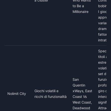
a cluster
Who Wants
contegg
to Be a
bobine v
Millionaire
I giocat
apprezz
varianz
drammat
fattore
intratte
Speciali
titoli ad
estrem
volatili
set di
San
funziona
Quentin
profond
Giochi volatili e
xWays, East
giro off
Nolimit City
ricchi di funzionalità
Coast Vs
interaz
West Coast,
signific
Deadwood
Attrae g