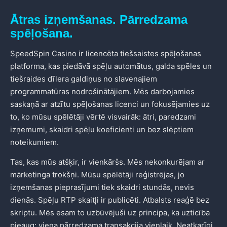
Ātras izņemšanas. Pārredzama
spēļošana.
SpeedSpin Casino ir licencēta tiešsaistes spēļošanas
platforma, kas piedāvā spēļu automātus, galda spēles un
tiešraides dīlera galdiņus no slavenajiem
programmatūras nodrošinātājiem. Mēs darbojamies
saskaņā ar atzītu spēļošanas licenci un fokusējamies uz
to, ko mūsu spēlētāji vērtē visvairāk: ātri, paredzami
izņemumi, skaidri spēļu koeficienti un bez slēptiem
noteikumiem.
Tas, kas mūs atšķir, ir vienkāršs. Mēs nekonkurējam ar
mārketinga trokšņi. Mūsu spēlētāji reģistrējas, jo
izņemšanas pieprasījumi tiek skaidri stundās, nevis
dienās. Spēļu RTP skaitļi ir publicēti. Atbalsts reaģē bez
skriptu. Mēs esam to uzbūvējuši uz principa, ka uzticība
pieaug: viena pārredzama transakcija vienlaik. Neatkarīgi