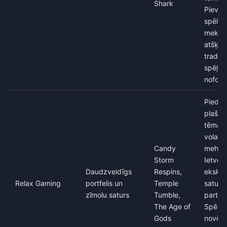
Shark
Pievili
spēlētā
meklē 
atšķirī
tradici
spēļu 
noform
Piedā
plašum
tēmām
volatil
Candy
mehān
Storm
Ietver
Daudzveidīgs
Respins,
eksklu
Relax Gaming
portfelis un
Temple
satura
zīmolu saturs
Tumble,
partne
The Age of
Spēlētā
Gods
novērtē