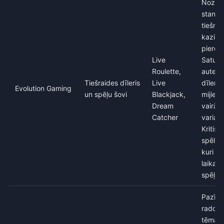
Nozar
standa
tiešrai
kazino
piered
Live
Satur
Roulette,
autent
Tiešraides dīleris
Live
dīlera
Evolution Gaming
un spēļu šovi
Blackjack,
mijied
Dream
vairāk
Catcher
variant
Kritisk
spēlēt
kuri vē
laika, 
spēļoš
Pazīst
radoš
tēmām