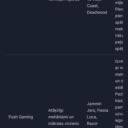
mijied
Coast,
Pievili
Deadwood
piered
spēlētā
meklē 
riska,
peļņas
spēļoš
Izveid
ar nep
mehān
un dro
estētis
Pazīst
klaste
Jammin
pamat
Atšķirīgi
Jars, Fiesta
uzvar
Push Gaming
mehānismi un
Loca,
iegre
mākslas virziens
Razor
tēmām