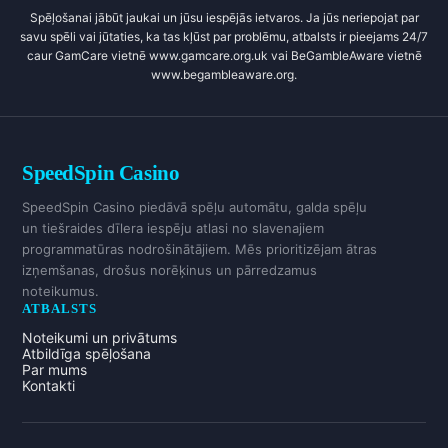
Spēļošanai jābūt jaukai un jūsu iespējās ietvaros. Ja jūs neriepojat par
savu spēli vai jūtaties, ka tas kļūst par problēmu, atbalsts ir pieejams 24/7
caur GamCare vietnē www.gamcare.org.uk vai BeGambleAware vietnē
www.begambleaware.org.
SpeedSpin Casino
SpeedSpin Casino piedāvā spēļu automātu, galda spēļu
un tiešraides dīlera iespēju atlasi no slavenajiem
programmatūras nodrošinātājiem. Mēs prioritizējam ātras
izņemšanas, drošus norēķinus un pārredzamus
noteikumus.
ATBALSTS
Noteikumi un privātums
Atbildīga spēļošana
Par mums
Kontakti