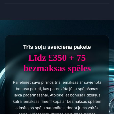
Trīs soļu sveiciena pakete
Līdz £350 + 75
bezmaksas spēles
Palieliniet savu pirmos trīs iemaksas ar savienotā
bonusa paketi, kas paredzēta jūsu spēļošanas
laika pagarināšanai. Atbloķējiet bonusa līdzekļus
katrā iemaksas līmenī kopā ar bezmaksas spēlēm
atlasītajos spēļu automātos, dodot jums vairāk