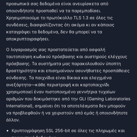
προσωπικά σας δεδομένα είναι ανευρίσκετα από
οποιονδήποτε προσπαθεί να τα παρεμποδίσει.
Χρησιμοποιούμε το πρωτόκολλο TLS 1.3 σε όλες τις
συνδέσεις, διασφαλίζοντας ότι ακόμα κι αν κάποιος
καταγράψει τα δεδομένα, δεν θα μπορεί να τα
αποκρυπτογραφήσει.
Ο λογαριασμός σας προστατεύεται από ασφαλή
ταυτοποίηση κωδικού πρόσβασης και αυστηρούς ελέγχους
πρόσβασης. Τα συστήματα μας παρακολουθούν ύποπτη
δραστηριότητα και επισημαίνουν ασυνήθιστες προσπάθειες
σύνδεσης. Τα παιχνίδια είναι δίκαια και ελεγχμένα
ανεξάρτητα—κάθε περιστροφή και καρτοπαιχνίδι
χρησιμοποιεί έναν πιστοποιημένο γεννήτρια τυχαίων
αριθμών που δοκιμάστηκε από την GLI (Gaming Laboratories
International), σημαίνει ότι τα αποτελέσματα δεν μπορούν
να προβλεφθούν ή να χειριστούν από εμάς ή οποιονδήποτε
άλλον.
Κρυπτογράφηση SSL 256-bit σε όλες τις πληρωμές και