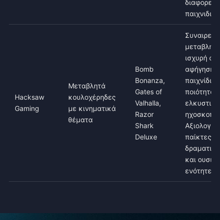
διαφορετι
παιχνιδιών
Συναιρεί 
μεταβλητό
ισχυρή οπ
Bomb
αφήγηση. 
Bonanza,
παιχνίδια
Μεταβλητά
Gates of
ποιότητα τ
Hacksaw
κουλοχέρηδες
Valhalla,
ελκυστικέ
Gaming
με κινηματικά
Razor
ηχοσκοπίε
θέματα
Shark
Αξιολογημ
Deluxe
παίκτες π
δραματικέ
και ουσια
ενότητες 