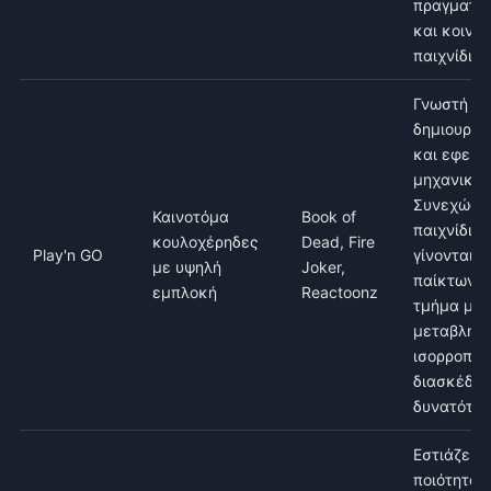
πραγματικ
και κοινω
παιχνίδι.
Γνωστή γι
δημιουργι
και εφευρ
μηχανικά 
Συνεχώς 
Καινοτόμα
Book of
παιχνίδια 
κουλοχέρηδες
Dead, Fire
Play'n GO
γίνονται 
με υψηλή
Joker,
παίκτων. 
εμπλοκή
Reactoonz
τμήμα μεσ
μεταβλητό
ισορροπεί
διασκέδασ
δυνατότητ
Εστιάζει σ
ποιότητα 