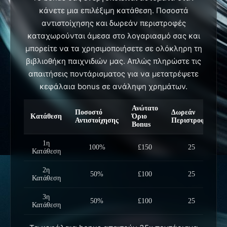
κάνετε μια επιλέξιμη κατάθεση. Ποσοστά
αντιστοίχησης και δωρεάν περιστροφές
καταχωρούνται άμεσα στο λογαριασμό σας και
μπορείτε να τα χρησιμοποιήσετε σε ολόκληρη τη
βιβλιοθήκη παιχνιδιών μας. Απλώς πληρώστε τις
απαιτήσεις ποντάρισματος για να μετατρέψετε
κεφάλαια bonus σε ανάληψη χρημάτων.
Ανώτατο
Ποσοστό
Δωρεάν
Κατάθεση
Όριο
Αντιστοίχησης
Περιστροφές
Bonus
1η
100%
£150
25
Κατάθεση
2η
50%
£100
25
Κατάθεση
3η
50%
£100
25
Κατάθεση