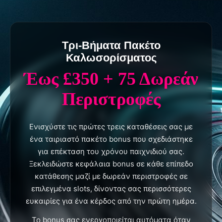
Τρι-Βήματα Πακέτο
Καλωσορίσματος
Έως £350 + 75 Δωρεάν
Περιστροφές
Ενισχύστε τις πρώτες τρεις καταθέσεις σας με
ένα ταιριαστό πακέτο bonus που σχεδιάστηκε
για επέκταση του χρόνου παιχνιδιού σας.
Ξεκλειδώστε κεφάλαια bonus σε κάθε επίπεδο
κατάθεσης μαζί με δωρεάν περιστροφές σε
επιλεγμένα slots, δίνοντας σας περισσότερες
ευκαιρίες για ένα κέρδος από την πρώτη ημέρα.
Το bonus σας ενεργοποιείται αυτόματα όταν