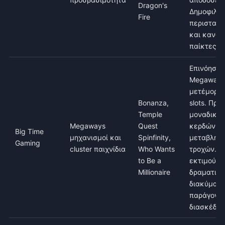
Dragon's
Δημοφιλής
Fire
περιστασι
και κανον
παίκτες.
Επινόησε 
Megaways
μετέμορφε
Bonanza,
slots. Προ
Temple
μοναδική 
Megaways
Quest
κερδών μ
Big Time
μηχανισμοί και
Spinfinity,
μεταβλητ
Gaming
cluster παιχνίδια
Who Wants
τροχών. Ο
to Be a
εκτιμούν 
Millionaire
δραματική
διακύμανσ
παράγοντ
διασκέδασ