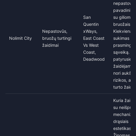
nepastovu
pavadinim
San
su giliomis
Quentin
bruožais.
Nepastovūs,
xWays,
Kiekvienas
Nolimit City
bruožų turtingi
East Coast
sukimas siū
žaidimai
Vs West
prasmingą
Coast,
sąveiką. Pr
Deadwood
patyrusiem
žaidėjams, 
nori aukšto
rizikos, au
turto žaidy
Kuria žaidi
su neišpras
mechanizma
drąsiais
estetikas.
Žinomas dė