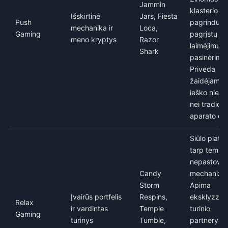
Jammin
klasterio
Išskirtinė
Jars, Fiesta
Push
pagrindu
mechanika ir
Loca,
Gaming
pagrįstų
meno kryptys
Razor
laimėjimų ir
Shark
pasinėrimo
Priveda
žaidėjams, 
ieško nieko
nei tradicin
aparato diz
Siūlo platu
tarp temų,
nepastovum
Candy
mechanizm
Storm
Apima
Įvairūs portfelis
Respins,
eksklyzzyv
Relax
ir vardintas
Temple
turinio
Gaming
turinys
Tumble,
partnerystė