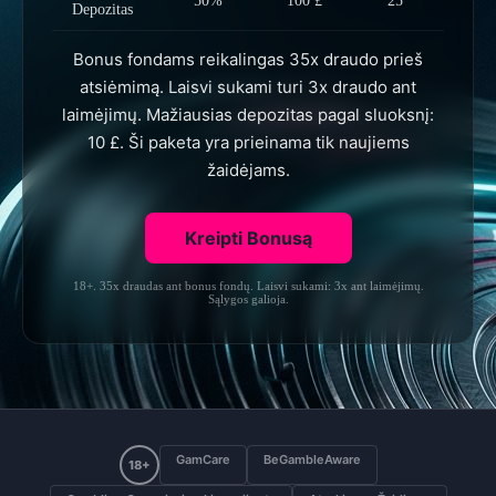
50%
100 £
25
Depozitas
Bonus fondams reikalingas 35x draudo prieš
atsiėmimą. Laisvi sukami turi 3x draudo ant
laimėjimų. Mažiausias depozitas pagal sluoksnį:
10 £. Ši paketa yra prieinama tik naujiems
žaidėjams.
Kreipti Bonusą
18+. 35x draudas ant bonus fondų. Laisvi sukami: 3x ant laimėjimų.
Sąlygos galioja.
GamCare
BeGambleAware
18+