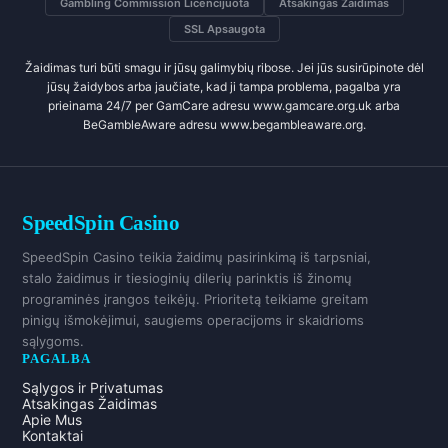
Gambling Commission Licencijuota
Atsakingas Žaidimas
SSL Apsaugota
Žaidimas turi būti smagu ir jūsų galimybių ribose. Jei jūs susirūpinote dėl
jūsų žaidybos arba jaučiate, kad ji tampa problema, pagalba yra
prieinama 24/7 per GamCare adresu www.gamcare.org.uk arba
BeGambleAware adresu www.begambleaware.org.
SpeedSpin Casino
SpeedSpin Casino teikia žaidimų pasirinkimą iš tarpsniai,
stalo žaidimus ir tiesioginių dilerių parinktis iš žinomų
programinės įrangos teikėjų. Prioritetą teikiame greitam
pinigų išmokėjimui, saugiems operacijoms ir skaidrioms
sąlygoms.
PAGALBA
Sąlygos ir Privatumas
Atsakingas Žaidimas
Apie Mus
Kontaktai