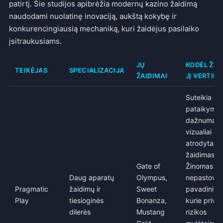
patirtį. Šie studijos apibrėžia modernų kazino žaidimą
naudodami nuolatinę inovaciją, aukštą kokybę ir
konkurencingiausią mechaniką, kuri žaidėjus pasilaiko
įsitraukusiams.
JŲ
KODĖL ŽAI
TEIKĖJAS
SPECIALIZACIJA
ŽAIDIMAI
JĮ VERTINA
Suteikia nuo
pataikymo
dažnumą ir
vizualiai ge
atrodytas
žaidimas.
Gate of
Žinomas dė
Daug aparatų
Olympus,
nepastovių
Pragmatic
žaidimų ir
Sweet
pavadinimų
Play
tiesioginės
Bonanza,
kurie prive
dilerės
Mustang
rizikos