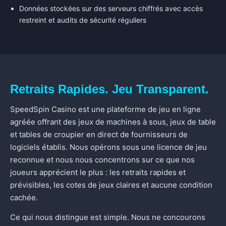
Données stockées sur des serveurs chiffrés avec accès
restreint et audits de sécurité réguliers
Retraits Rapides. Jeu Transparent.
SpeedSpin Casino est une plateforme de jeu en ligne
agréée offrant des jeux de machines à sous, jeux de table
et tables de croupier en direct de fournisseurs de
logiciels établis. Nous opérons sous une licence de jeu
reconnue et nous nous concentrons sur ce que nos
joueurs apprécient le plus : les retraits rapides et
prévisibles, les cotes de jeux claires et aucune condition
cachée.
Ce qui nous distingue est simple. Nous ne concourons