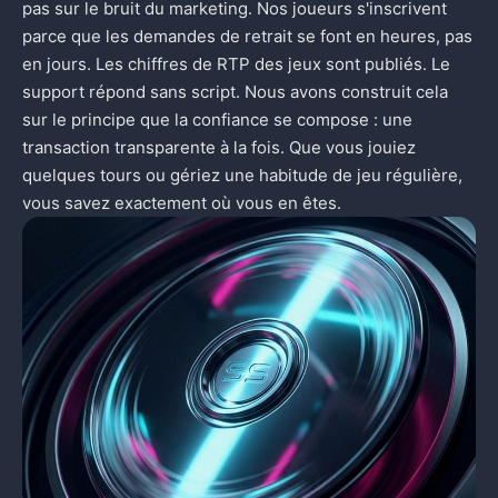
pas sur le bruit du marketing. Nos joueurs s'inscrivent
parce que les demandes de retrait se font en heures, pas
en jours. Les chiffres de RTP des jeux sont publiés. Le
support répond sans script. Nous avons construit cela
sur le principe que la confiance se compose : une
transaction transparente à la fois. Que vous jouiez
quelques tours ou gériez une habitude de jeu régulière,
vous savez exactement où vous en êtes.