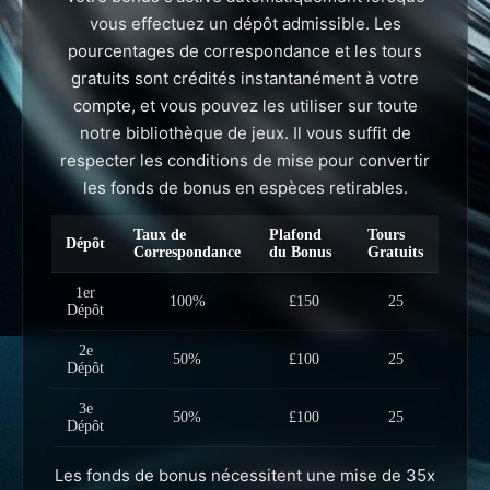
vous effectuez un dépôt admissible. Les
pourcentages de correspondance et les tours
gratuits sont crédités instantanément à votre
compte, et vous pouvez les utiliser sur toute
notre bibliothèque de jeux. Il vous suffit de
respecter les conditions de mise pour convertir
les fonds de bonus en espèces retirables.
Taux de
Plafond
Tours
Dépôt
Correspondance
du Bonus
Gratuits
1er
100%
£150
25
Dépôt
2e
50%
£100
25
Dépôt
3e
50%
£100
25
Dépôt
Les fonds de bonus nécessitent une mise de 35x