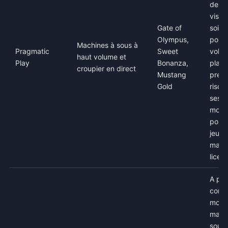
des j
visue
Gate of
soign
Olympus,
pour l
Machines à sous à
Pragmatic
Sweet
volati
haut volume et
Play
Bonanza,
plais
croupier en direct
Mustang
prene
Gold
risqu
sessi
moyen
porte
jeux 
marq
licen
A pio
conc
mode
mach
sous 