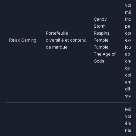
volati
méca
Candy
Inclu
Storm
parte
Portefeuille
Respins,
cont
Relax Gaming
diversifié et contenu
Temple
exclu
de marque
Tumble,
joueu
The Age of
appré
Gods
choix
quali
cohé
entre
diffé
style
Méla
volati
élevé
narra