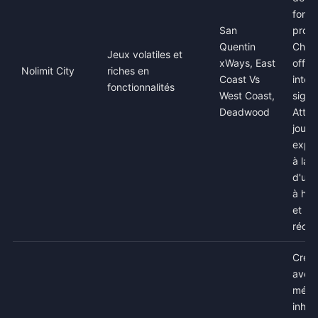
fonct
San
profo
Quentin
Chaq
Jeux volatiles et
xWays, East
offre
Nolimit City
riches en
Coast Vs
inter
fonctionnalités
West Coast,
signif
Deadwood
Attire
joueu
expé
à la 
d'un
à hau
et ha
réco
Crée 
avec
méca
inhab