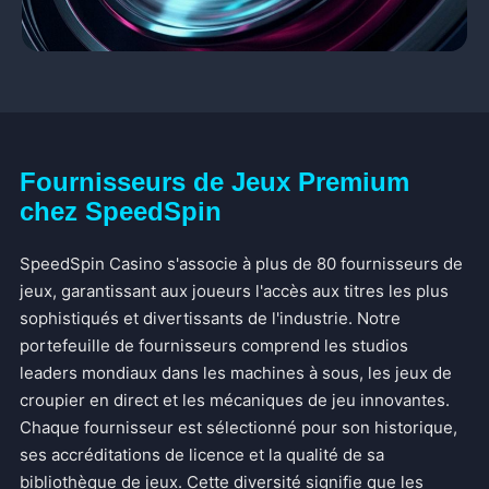
Fournisseurs de Jeux Premium
chez SpeedSpin
SpeedSpin Casino s'associe à plus de 80 fournisseurs de
jeux, garantissant aux joueurs l'accès aux titres les plus
sophistiqués et divertissants de l'industrie. Notre
portefeuille de fournisseurs comprend les studios
leaders mondiaux dans les machines à sous, les jeux de
croupier en direct et les mécaniques de jeu innovantes.
Chaque fournisseur est sélectionné pour son historique,
ses accréditations de licence et la qualité de sa
bibliothèque de jeux. Cette diversité signifie que les