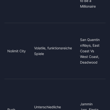
to Be a
S
Millionaire
d
u
U
Sp
vo
San Quentin
F
xWays, East
Sp
Volatile, funktionsreiche
Nolimit City
Coast Vs
In
Spiele
West Coast,
er
Deadwood
d
R
s
Er
u
M
k
Jammin
Unterschiedliche
B
Push
Jars, Fiesta